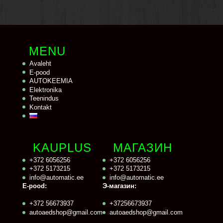
MENU
Avaleht
E-pood
AUTOKEEMIA
Elektronika
Teenindus
Kontakt
KAUPLUS
МАГАЗИН
+372 6056256
+372 6056256
+372 5173215
+372 5173215
info@automatic.ee
info@automatic.ee
E-pood:
Э-магазин:
+372 56673937
+37256673937
autoaedshop@gmail.com
autoaedshop@gmail.com