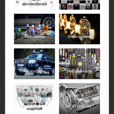
автомобилей
Автотовары
Автохимия
Электроника
Аксессуары
Инструменты
Крепежные
АКПП,DSG,CVT
изделия