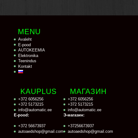
MENU
Avaleht
E-pood
AUTOKEEMIA
Elektronika
Teenindus
Kontakt
KAUPLUS
МАГАЗИН
+372 6056256
+372 6056256
+372 5173215
+372 5173215
info@automatic.ee
info@automatic.ee
E-pood:
Э-магазин:
+372 56673937
+37256673937
autoaedshop@gmail.com
autoaedshop@gmail.com